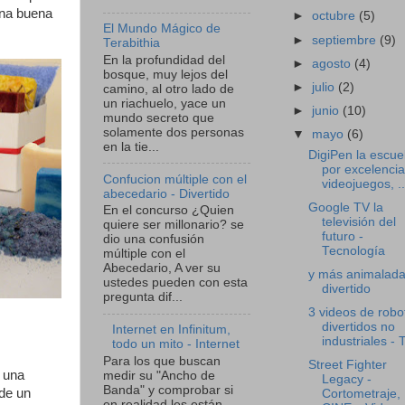
una buena
►
octubre
(5)
El Mundo Mágico de
►
septiembre
(9)
Terabithia
En la profundidad del
►
agosto
(4)
bosque, muy lejos del
►
julio
(2)
camino, al otro lado de
un riachuelo, yace un
►
junio
(10)
mundo secreto que
solamente dos personas
▼
mayo
(6)
en la tie...
DigiPen la escue
por excelencia
Confucion múltiple con el
videojuegos, ..
abecedario - Divertido
Google TV la
En el concurso ¿Quien
televisión del
quiere ser millonario? se
futuro -
dio una confusión
Tecnología
múltiple con el
Abecedario, A ver su
y más animalada
ustedes pueden con esta
divertido
pregunta dif...
3 videos de robo
divertidos no
Internet en Infinitum,
industriales - T
todo un mito - Internet
Para los que buscan
Street Fighter
a una
medir su "Ancho de
Legacy -
Banda" y comprobar si
 de un
Cortometraje,
en realidad les están