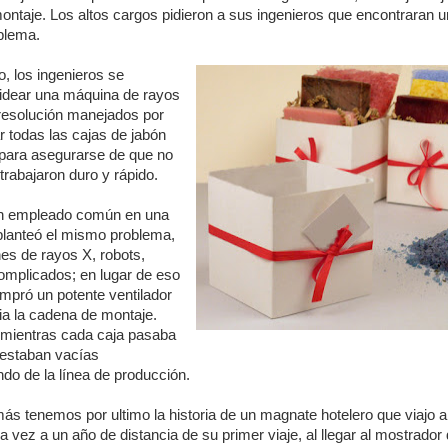
ontaje. Los altos cargos pidieron a sus ingenieros que encontraran 
oblema.
o, los ingenieros se
 idear una máquina de rayos
 resolución manejados por
r todas las cajas de jabón
 para asegurarse de que no
trabajaron duro y rápido.
un empleado común en una
lanteó el mismo problema,
es de rayos X, robots,
omplicados; en lugar de eso
ompró un potente ventilador
cia la cadena de montaje.
y mientras cada caja pasaba
e estaban vacías
do de la línea de producción.
más tenemos por ultimo la historia de un magnate hotelero que viajo 
 vez a un año de distancia de su primer viaje, al llegar al mostrador