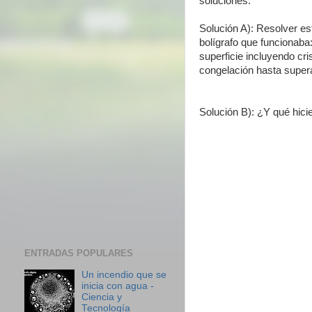
soluciones.
Solución A): Resolver es
bolígrafo que funcionaba
superficie incluyendo cr
congelación hasta supera
Solución B): ¿Y qué hicie
ENTRADAS POPULARES
Un incendio que se
inicia con agua -
Ciencia y
Tecnología