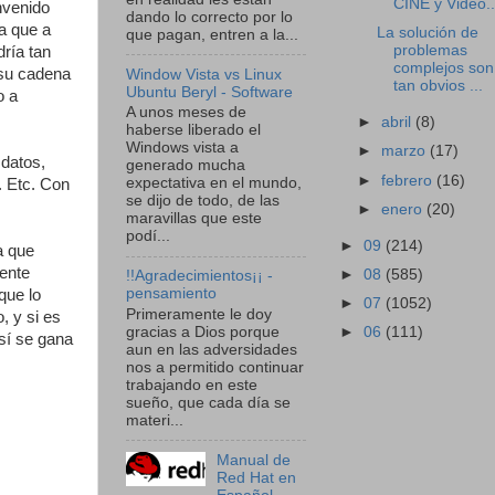
CINE y Video..
envenido
dando lo correcto por lo
a que a
La solución de
que pagan, entren a la...
problemas
dría tan
complejos son
 su cadena
Window Vista vs Linux
tan obvios ...
Ubuntu Beryl - Software
o a
A unos meses de
►
abril
(8)
haberse liberado el
Windows vista a
►
marzo
(17)
 datos,
generado mucha
►
febrero
(16)
expectativa en el mundo,
. Etc. Con
se dijo de todo, de las
►
enero
(20)
maravillas que este
podí...
►
09
(214)
a que
mente
►
08
(585)
!!Agradecimientos¡¡ -
pensamiento
que lo
►
07
(1052)
Primeramente le doy
, y si es
►
06
(111)
gracias a Dios porque
así se gana
aun en las adversidades
nos a permitido continuar
trabajando en este
sueño, que cada día se
materi...
Manual de
Red Hat en