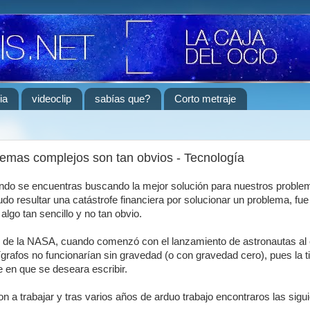
ia
videoclip
sabías que?
Corto metraje
lemas complejos son tan obvios - Tecnología
undo se encuentras buscando la mejor solución para nuestros proble
udo resultar una catástrofe financiera por solucionar un problema, fue
algo tan sencillo y no tan obvio.
 de la NASA, cuando comenzó con el lanzamiento de astronautas al 
ígrafos no funcionarían sin gravedad (o con gravedad cero), pues la t
ie en que se deseara escribir.
n a trabajar y tras varios años de arduo trabajo encontraros las sigu