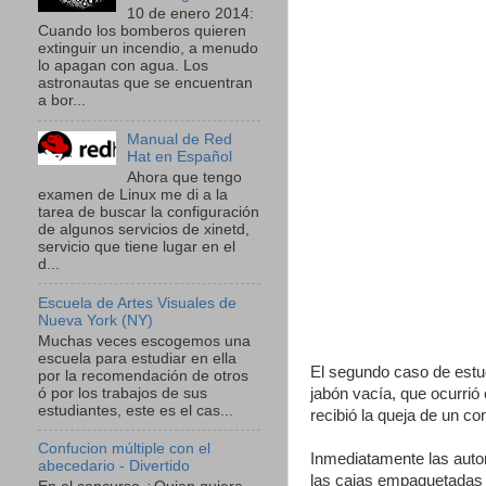
10 de enero 2014:
Cuando los bomberos quieren
extinguir un incendio, a menudo
lo apagan con agua. Los
astronautas que se encuentran
a bor...
Manual de Red
Hat en Español
Ahora que tengo
examen de Linux me di a la
tarea de buscar la configuración
de algunos servicios de xinetd,
servicio que tiene lugar en el
d...
Escuela de Artes Visuales de
Nueva York (NY)
Muchas veces escogemos una
escuela para estudiar en ella
El segundo caso de estud
por la recomendación de otros
ó por los trabajos de sus
jabón vacía, que ocurri
estudiantes, este es el cas...
recibió la queja de un c
Confucion múltiple con el
Inmediatamente las autor
abecedario - Divertido
las cajas empaquetadas d