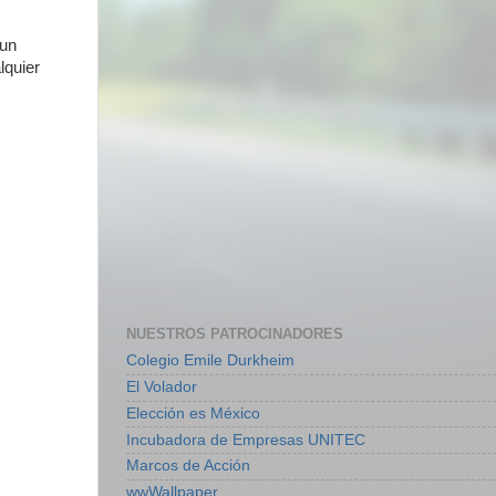
 un
lquier
NUESTROS PATROCINADORES
Colegio Emile Durkheim
El Volador
Elección es México
Incubadora de Empresas UNITEC
Marcos de Acción
wwWallpaper