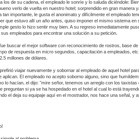
as a los de su cadena, el empleado le sonríe y lo saluda diciéndole: Bi
ueno verlo de vuelta en nuestro hotel; sorprendido en gran manera y
 tan importante, le gusta el anonimato y difícilmente el empleado ten
r que estuvo allí un año antes, quiso imponer el mismo sistema en
mple gesto lo hizo sentir muy bien. A su regreso inmediatamente pus
a sus empleados para encontrar una solución a su petición.
 fue buscar el mejor software con reconocimiento de rostros, base de
mpo de respuesta en micro segundos, capacitación a empleados, etc
.5 millones de dólares.
prefirió viajar nuevamente y sobornar al empleado de aquel hotel par
ue aplican. El empleado no acepto soborno alguno, sino que humilde
lo hacían, el dijo: "mire señor, tenemos un arreglo con los taxistas 
 le preguntan si ya se ha hospedado en el hotel al cual lo está trayendo
ndo el deja su equipaje aquí en el mostrador, nos hace una señal, y 
o!
 simple al problema.