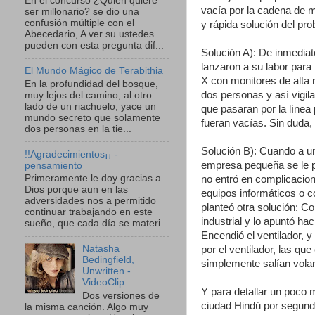
En el concurso ¿Quien quiere
vacía por la cadena de m
ser millonario? se dio una
confusión múltiple con el
y rápida solución del pr
Abecedario, A ver su ustedes
pueden con esta pregunta dif...
Solución A): De inmediat
lanzaron a su labor para
El Mundo Mágico de Terabithia
X con monitores de alta
En la profundidad del bosque,
dos personas y así vigila
muy lejos del camino, al otro
lado de un riachuelo, yace un
que pasaran por la línea
mundo secreto que solamente
fueran vacías. Sin duda, 
dos personas en la tie...
Solución B): Cuando a 
!!Agradecimientos¡¡ -
empresa pequeña se le p
pensamiento
Primeramente le doy gracias a
no entró en complicacion
Dios porque aun en las
equipos informáticos o c
adversidades nos a permitido
planteó otra solución: C
continuar trabajando en este
industrial y lo apuntó ha
sueño, que cada día se materi...
Encendió el ventilador, 
Natasha
por el ventilador, las qu
Bedingfield,
simplemente salían volan
Unwritten -
VideoClip
Y para detallar un poco 
Dos versiones de
ciudad Hindú por segunda
la misma canción. Algo muy