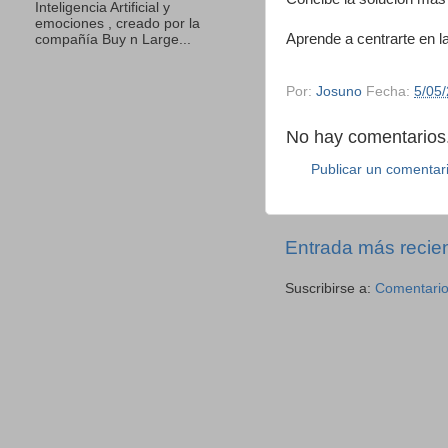
Inteligencia Artificial y
emociones , creado por la
Aprende a centrarte en l
compañía Buy n Large...
Por:
Josuno
Fecha:
5/05
No hay comentarios.
Publicar un comentar
Entrada más recie
Suscribirse a:
Comentario