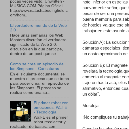
pocas veces visto. Unwritten -
hotel inferior en estrell
MUSICA.COM Página Oficial:
nuevamente señor, que b
http://www.natashabedingfield.c
pesar de ser una persona
om/hom...
buena memoria para sabe
de hoteles ya que ese si
El verdadero mundo de la Web
2.0
trabajar en este asunto 
Hace unas semanas los Web
Masters discutían el verdadero
Solución A): La solución
significado de la Web 2.0,
cámaras especiales, tie
discusión en la que participe,
un costo aproximado de 2
dentro de un post que se ...
Como se crea un episodio de
Solución B): El magnate 
los Simpsons - Caricaturas
revelara la tecnología q
En el siguiente documental se
comento al magnate como 
muestra el proceso que se toma
trajeron hasta acá, ellos
para poder crear un episodio de
los Simpsons. El proceso se
afirmativo, entonces cua
realiza como una su...
un dólar".
El primer robot con
Moraleja:
emociones, Wall E
- Tecnología
¡No compliques tu trabaj
Wall-E es el primer
robot recolector y
reclicador de basura con
Concibe la solución más