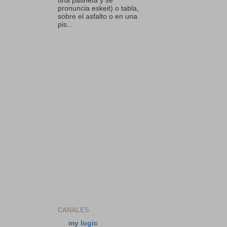
una patineta y se
pronuncia eskeit) o tabla,
sobre el asfalto o en una
pis...
CANALES
my logic