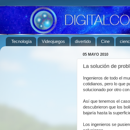
Tecnología
Videojuegos
divertido
Cine
cienc
05 MAYO 2010
La solución de prob
Ingenieros de todo el m
cotidianos, pero lo que p
solucionado por otro con 
Así que tenemos el caso
descubrieron que los bol
bajaría hasta la superfic
Los ingenieros se pusiero