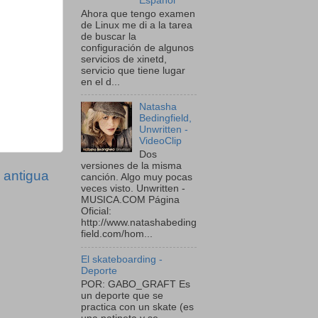
Español
Ahora que tengo examen
de Linux me di a la tarea
de buscar la
configuración de algunos
servicios de xinetd,
servicio que tiene lugar
en el d...
Natasha
Bedingfield,
Unwritten -
VideoClip
Dos
versiones de la misma
 antigua
canción. Algo muy pocas
veces visto. Unwritten -
MUSICA.COM Página
Oficial:
http://www.natashabeding
field.com/hom...
El skateboarding -
Deporte
POR: GABO_GRAFT Es
un deporte que se
practica con un skate (es