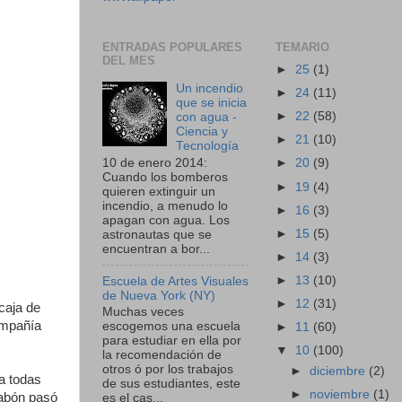
ENTRADAS POPULARES
TEMARIO
DEL MES
►
25
(1)
Un incendio
►
24
(11)
que se inicia
►
22
(58)
con agua -
Ciencia y
►
21
(10)
Tecnología
10 de enero 2014:
►
20
(9)
Cuando los bomberos
►
19
(4)
quieren extinguir un
incendio, a menudo lo
►
16
(3)
apagan con agua. Los
►
15
(5)
astronautas que se
encuentran a bor...
►
14
(3)
►
13
(10)
Escuela de Artes Visuales
de Nueva York (NY)
►
12
(31)
caja de
Muchas veces
ompañía
escogemos una escuela
►
11
(60)
para estudiar en ella por
▼
10
(100)
la recomendación de
otros ó por los trabajos
►
diciembre
(2)
a todas
de sus estudiantes, este
►
noviembre
(1)
jabón pasó
es el cas...