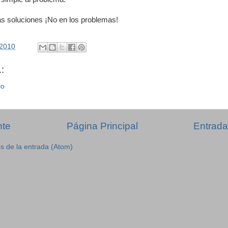
as soluciones ¡No en los problemas!
/2010
:
io
nte
Página Principal
Entrada
s de la entrada (Atom)