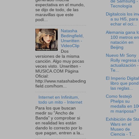
de Samsung -
expectativa en el mundo,
Tecnología
se dijo de todo, de las
Digitalcois los inv
maravillas que este
a su Hi5, para
podí...
echar el oci...
Natasha
Alemania gana l
Bedingfield,
100 metros en
Unwritten -
natación en
VideoClip
Beijing
Dos
Nuevo Mr Sony
versiones de la misma
Rolly regresa 
canción. Algo muy pocas
actualización -
veces visto. Unwritten -
Te...
MUSICA.COM Página
Oficial:
El Imperio Digital
http://www.natashabeding
libro que pond
field.com/hom...
las reglas...
Como festejó
Internet en Infinitum,
Phelps su
todo un mito - Internet
medalla en 10
Para los que buscan
m mariposa?
medir su "Ancho de
Banda" y comprobar si
Exhibición de St
en realidad les están
Wars en el
dando lo correcto por lo
Museo de
que pagan, entren a la...
Ciencia - T...