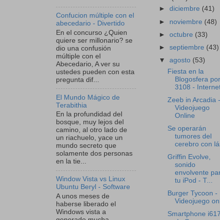
►
diciembre
(41)
Confucion múltiple con el
►
noviembre
(48)
abecedario - Divertido
En el concurso ¿Quien
►
octubre
(33)
quiere ser millonario? se
►
septiembre
(43)
dio una confusión
múltiple con el
▼
agosto
(53)
Abecedario, A ver su
Fiesta en la
ustedes pueden con esta
Blogosfera por
pregunta dif...
3108 - Interne
El Mundo Mágico de
Zeeb in Arcadia 
Terabithia
Videojuego
En la profundidad del
Online
bosque, muy lejos del
Se operarán
camino, al otro lado de
tumores del
un riachuelo, yace un
cerebro con lá
mundo secreto que
solamente dos personas
Griffin Evolve,
en la tie...
sonido
envolvente pa
Window Vista vs Linux
tu iPod - T...
Ubuntu Beryl - Software
Burger Tycoon -
A unos meses de
Videojuego on
haberse liberado el
Windows vista a
Smartphone i61
generado mucha