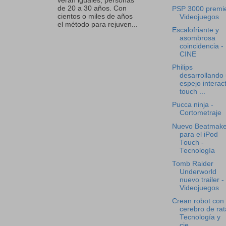
verán iguales, personas
de 20 a 30 años. Con
PSP 3000 premie
cientos o miles de años
Videojuegos
el método para rejuven...
Escalofriante y
asombrosa
coincidencia -
CINE
Philips
desarrollando
espejo interac
touch ...
Pucca ninja -
Cortometraje
Nuevo Beatmake
para el iPod
Touch -
Tecnología
Tomb Raider
Underworld
nuevo trailer -
Videojuegos
Crean robot con
cerebro de rat
Tecnología y
cie...