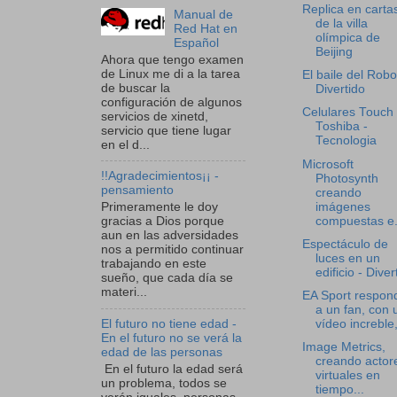
Replica en carta
Manual de
de la villa
Red Hat en
olímpica de
Español
Beijing
Ahora que tengo examen
de Linux me di a la tarea
El baile del Robo
de buscar la
Divertido
configuración de algunos
Celulares Touch
servicios de xinetd,
Toshiba -
servicio que tiene lugar
Tecnologia
en el d...
Microsoft
!!Agradecimientos¡¡ -
Photosynth
pensamiento
creando
imágenes
Primeramente le doy
compuestas e.
gracias a Dios porque
aun en las adversidades
Espectáculo de
nos a permitido continuar
luces en un
trabajando en este
edificio - Diver
sueño, que cada día se
materi...
EA Sport respon
a un fan, con 
vídeo increble,
El futuro no tiene edad -
En el futuro no se verá la
Image Metrics,
edad de las personas
creando actor
En el futuro la edad será
virtuales en
un problema, todos se
tiempo...