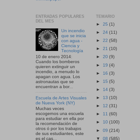
ENTRADAS POPULARES
TEMARIO
DEL MES
►
25
(1)
Un incendio
►
24
(11)
que se inicia
►
22
(58)
con agua -
Ciencia y
►
21
(10)
Tecnología
10 de enero 2014:
►
20
(9)
Cuando los bomberos
►
19
(4)
quieren extinguir un
incendio, a menudo lo
►
16
(3)
apagan con agua. Los
►
15
(5)
astronautas que se
encuentran a bor...
►
14
(3)
►
13
(10)
Escuela de Artes Visuales
de Nueva York (NY)
►
12
(31)
Muchas veces
escogemos una escuela
►
11
(60)
para estudiar en ella por
►
10
(100)
la recomendación de
otros ó por los trabajos
►
09
(214)
de sus estudiantes, este
▼
08
(585)
es el cas...