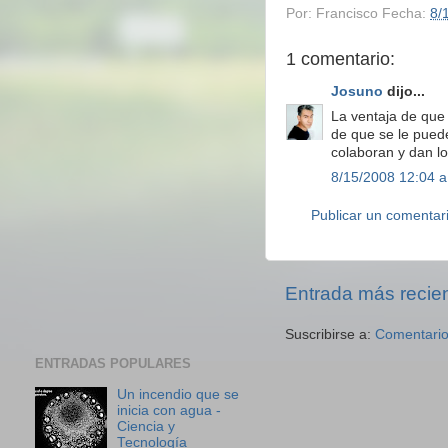
Por:
Francisco
Fecha:
8/
1 comentario:
Josuno
dijo...
La ventaja de que
de que se le puede
colaboran y dan lo
8/15/2008 12:04 a
Publicar un comentar
Entrada más recie
Suscribirse a:
Comentario
ENTRADAS POPULARES
Un incendio que se
inicia con agua -
Ciencia y
Tecnología