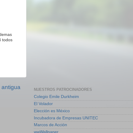
 ademas
í todos
 antigua
NUESTROS PATROCINADORES
Colegio Emile Durkheim
El Volador
Elección es México
Incubadora de Empresas UNITEC
Marcos de Acción
wwWallpaper