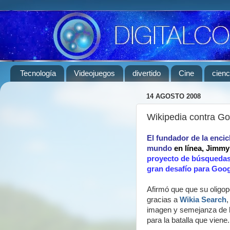
Tecnología
Videojuegos
divertido
Cine
cienc
14 AGOSTO 2008
Wikipedia contra Go
El fundador de la enci
mundo
en línea, Jimmy
proyecto de búsquedas
gran desafío para Goog
Afirmó que que su oligop
gracias a
Wikia Search
,
imagen y semejanza de l
para la batalla que viene.