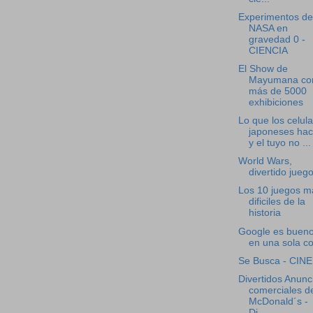
Experimentos de
NASA en
gravedad 0 -
CIENCIA
El Show de
Mayumana co
más de 5000
exhibiciones
Lo que los celul
japoneses ha
y el tuyo no ...
World Wars,
divertido jueg
Los 10 juegos m
dificiles de la
historia
Google es buen
en una sola c
Se Busca - CINE
Divertidos Anunc
comerciales d
McDonald´s -
Di...