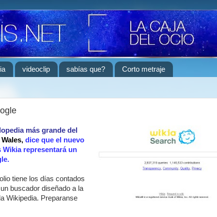
ia
videoclip
sabías que?
Corto metraje
ogle
clopedia más grande del
 Wales,
dice que el nuevo
 Wikia representará un
le.
olio tiene los días contados
 un buscador diseñado a la
a Wikipedia. Preparanse