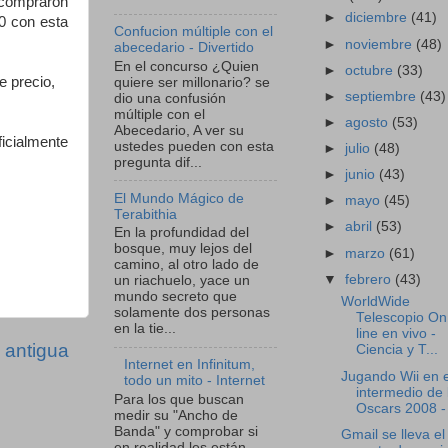
 compraron
►
diciembre
(41)
0 con esta
Confucion múltiple con el
►
noviembre
(48)
abecedario - Divertido
En el concurso ¿Quien
►
octubre
(33)
e precio,
quiere ser millonario? se
►
septiembre
(43)
dio una confusión
múltiple con el
►
agosto
(53)
Abecedario, A ver su
ficialmente
ustedes pueden con esta
►
julio
(48)
pregunta dif...
►
junio
(43)
El Mundo Mágico de
►
mayo
(45)
Terabithia
►
abril
(53)
En la profundidad del
bosque, muy lejos del
►
marzo
(61)
camino, al otro lado de
▼
febrero
(43)
un riachuelo, yace un
mundo secreto que
WorldWide
solamente dos personas
Telescopio On
en la tie...
line en vivo -
 antigua
Ciencia y T...
Internet en Infinitum,
Jugando Wii en e
todo un mito - Internet
intermedio de 
Para los que buscan
Oscars 2008 - 
medir su "Ancho de
Banda" y comprobar si
Gmail se lleva el
en realidad les están