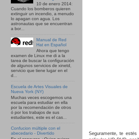
10 de enero 2014:
Cuando los bomberos quieren
extinguir un incendio, a menudo
lo apagan con agua. Los
astronautas que se encuentran
a bor...
Manual de Red
Hat en Español
Ahora que tengo
examen de Linux me di a la
tarea de buscar la configuración
de algunos servicios de xinetd,
servicio que tiene lugar en el
d...
Escuela de Artes Visuales de
Nueva York (NY)
Muchas veces escogemos una
escuela para estudiar en ella
por la recomendación de otros
ó por los trabajos de sus
estudiantes, este es el cas...
Confucion múltiple con el
Seguramente, te estés
abecedario - Divertido