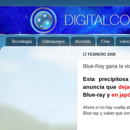
Tecnología
Videojuegos
divertido
Cine
cienc
17 FEBRERO 2008
Blue-Ray gana la vi
Esta precipitos
anuncia que
dej
Blue-ray y
en jap
Ahora si no hay vuelta 
Blue-ray y saber que se