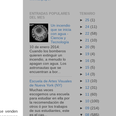
ENTRADAS POPULARES
TEMARIO
DEL MES
►
25
(1)
Un incendio
►
24
(11)
que se inicia
►
22
(58)
con agua -
Ciencia y
►
21
(10)
Tecnología
10 de enero 2014:
►
20
(9)
Cuando los bomberos
►
19
(4)
quieren extinguir un
incendio, a menudo lo
►
16
(3)
apagan con agua. Los
►
15
(5)
astronautas que se
encuentran a bor...
►
14
(3)
►
13
(10)
Escuela de Artes Visuales
de Nueva York (NY)
►
12
(31)
Muchas veces
escogemos una escuela
►
11
(60)
para estudiar en ella por
►
10
(100)
la recomendación de
otros ó por los trabajos
►
09
(214)
de sus estudiantes, este
 se venden
▼
08
(585)
es el cas...