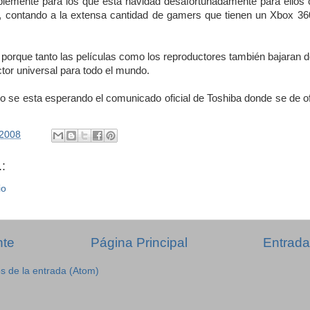
blemente para los que esta navidad desafortunadamente para ellos
 contando a la extensa cantidad de gamers que tienen un Xbox 36
orque tanto las películas como los reproductores también bajaran d
ctor universal para todo el mundo.
lo se esta esperando el comunicado oficial de Toshiba donde se de o
/2008
:
io
nte
Página Principal
Entrada
s de la entrada (Atom)