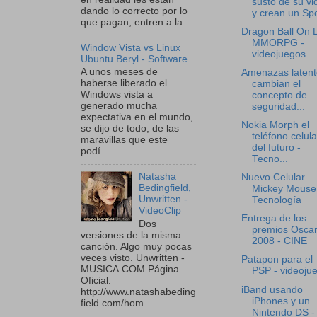
susto de su vi
dando lo correcto por lo
y crean un Spo
que pagan, entren a la...
Dragon Ball On 
MMORPG -
Window Vista vs Linux
videojuegos
Ubuntu Beryl - Software
A unos meses de
Amenazas latent
haberse liberado el
cambian el
Windows vista a
concepto de
generado mucha
seguridad...
expectativa en el mundo,
Nokia Morph el
se dijo de todo, de las
teléfono celula
maravillas que este
del futuro -
podí...
Tecno...
Natasha
Nuevo Celular
Bedingfield,
Mickey Mouse
Unwritten -
Tecnología
VideoClip
Entrega de los
Dos
premios Osca
versiones de la misma
2008 - CINE
canción. Algo muy pocas
veces visto. Unwritten -
Patapon para el
MUSICA.COM Página
PSP - videoju
Oficial:
iBand usando
http://www.natashabeding
iPhones y un
field.com/hom...
Nintendo DS -