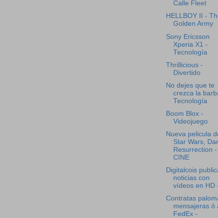
Calle Fleet
HELLBOY II - Th
Golden Army
Sony Ericsson
Xperia X1 -
Tecnología
Thrillicious -
Divertido
No dejes que te
crezca la barb
Tecnología
Boom Blox -
Videojuego
Nueva pelicula d
Star Wars, Da
Resurrection -
CINE
Digitalcois publi
noticias con
vídeos en HD -
Contratas palom
mensajeras ó 
FedEx -