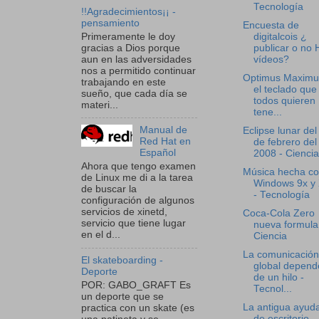
Tecnología
!!Agradecimientos¡¡ -
pensamiento
Encuesta de
Primeramente le doy
digitalcois ¿
gracias a Dios porque
publicar o no
aun en las adversidades
vídeos?
nos a permitido continuar
Optimus Maximu
trabajando en este
el teclado que
sueño, que cada día se
todos quieren
materi...
tene...
Manual de
Eclipse lunar del
Red Hat en
de febrero del
Español
2008 - Ciencia
Ahora que tengo examen
Música hecha c
de Linux me di a la tarea
Windows 9x y
de buscar la
- Tecnología
configuración de algunos
servicios de xinetd,
Coca-Cola Zero
servicio que tiene lugar
nueva formula
en el d...
Ciencia
La comunicación
El skateboarding -
global depend
Deporte
de un hilo -
POR: GABO_GRAFT Es
Tecnol...
un deporte que se
La antigua ayud
practica con un skate (es
de escritorio -