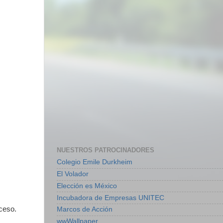
NUESTROS PATROCINADORES
Colegio Emile Durkheim
El Volador
Elección es México
Incubadora de Empresas UNITEC
uceso.
Marcos de Acción
wwWallpaper