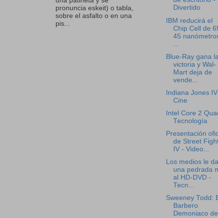
una patineta y se
Divertido
pronuncia eskeit) o tabla,
sobre el asfalto o en una
IBM reducirá el
pis...
Chip Cell de 6
45 nanómetros
...
Blue-Ray gana l
victoria y Wal-
Mart deja de
vende...
Indiana Jones IV
Cine
Intel Core 2 Qua
Tecnología
Presentación ofic
de Street Figh
IV - Video...
Los medios le d
una pedrada 
al HD-DVD -
Tecn...
Sweeney Todd: E
Barbero
Demoniaco de