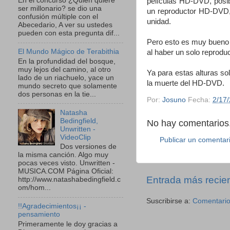
En el concurso ¿Quien quiere
películas HD-DVD, posi
ser millonario? se dio una
un reproductor HD-DVD,
confusión múltiple con el
unidad.
Abecedario, A ver su ustedes
pueden con esta pregunta dif...
Pero esto es muy bueno p
El Mundo Mágico de Terabithia
al haber un solo reprodu
En la profundidad del bosque,
muy lejos del camino, al otro
Ya para estas alturas so
lado de un riachuelo, yace un
la muerte del HD-DVD.
mundo secreto que solamente
dos personas en la tie...
Por:
Josuno
Fecha:
2/17
Natasha
Bedingfield,
No hay comentarios.
Unwritten -
VideoClip
Publicar un comentar
Dos versiones de
la misma canción. Algo muy
pocas veces visto. Unwritten -
MUSICA.COM Página Oficial:
Entrada más recie
http://www.natashabedingfield.c
om/hom...
Suscribirse a:
Comentario
!!Agradecimientos¡¡ -
pensamiento
Primeramente le doy gracias a