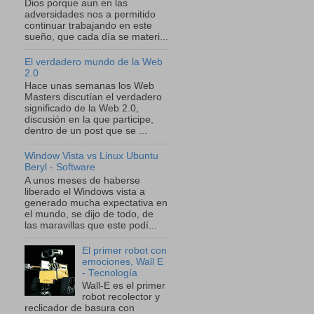
Dios porque aun en las
adversidades nos a permitido
continuar trabajando en este
sueño, que cada día se materi...
El verdadero mundo de la Web
2.0
Hace unas semanas los Web
Masters discutían el verdadero
significado de la Web 2.0,
discusión en la que participe,
dentro de un post que se ...
Window Vista vs Linux Ubuntu
Beryl - Software
A unos meses de haberse
liberado el Windows vista a
generado mucha expectativa en
el mundo, se dijo de todo, de
las maravillas que este podí...
El primer robot con
emociones, Wall E
- Tecnología
Wall-E es el primer
robot recolector y
reclicador de basura con