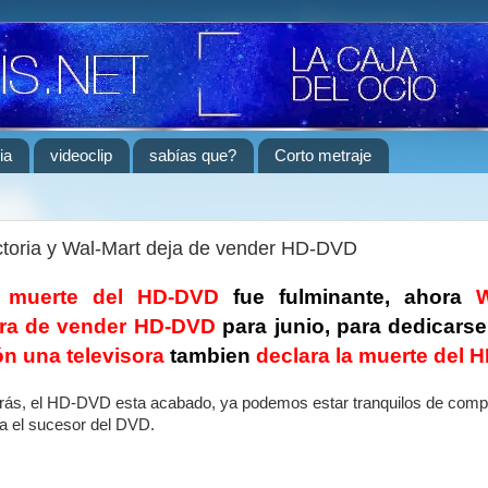
ia
videoclip
sabías que?
Corto metraje
ctoria y Wal-Mart deja de vender HD-DVD
a
muerte del HD-DVD
fue fulminante, ahora
W
ara de vender HD-DVD
para junio, para dedicarse
ón una televisora
tambien
declara la muerte del 
atrás, el HD-DVD esta acabado, ya podemos estar tranquilos de comp
ra el sucesor del DVD.