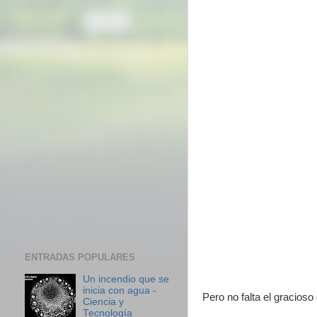
ENTRADAS POPULARES
Un incendio que se
inicia con agua -
Pero no falta el gracios
Ciencia y
Tecnología