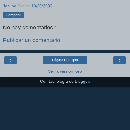
Josuno
Fecha:
10/20/2006
Compartir
No hay comentarios.:
Publicar un comentario
‹
›
Página Principal
Ver la versión web
Con tecnología de
Blogger
.