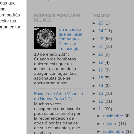
icas que
una
hora podrás
ENTRADAS POPULARES
TEMARIO
DEL MES
color tus
►
25
(1)
tar, editar
Un incendio
►
24
(11)
que se inicia
►
22
(58)
con agua -
Ciencia y
►
21
(10)
Tecnología
10 de enero 2014:
►
20
(9)
Cuando los bomberos
►
19
(4)
quieren extinguir un
incendio, a menudo lo
►
16
(3)
apagan con agua. Los
►
15
(5)
astronautas que se
encuentran a bor...
►
14
(3)
►
13
(10)
Escuela de Artes Visuales
de Nueva York (NY)
►
12
(31)
Muchas veces
escogemos una escuela
▼
11
(60)
para estudiar en ella por
►
noviembre
(4)
la recomendación de
otros ó por los trabajos
►
octubre
(11)
de sus estudiantes, este
►
septiembre
(1)
es el cas...