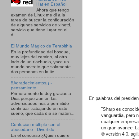
Hat en Español
Ahora que tengo
examen de Linux me di a la
tarea de buscar la configuración
de algunos servicios de xinetd,
servicio que tiene lugar en el
d...
El Mundo Mágico de Terabithia
En la profundidad del bosque,
muy lejos del camino, al otro
lado de un riachuelo, yace un
mundo secreto que solamente
dos personas en la tie...
!!Agradecimientos¡¡ -
pensamiento
Primeramente le doy gracias a
En palabras del preside
Dios porque aun en las
adversidades nos a permitido
continuar trabajando en este
"Sharp es conocido
sueño, que cada día se materi...
vanguardia, pero n
cualquier empresa 
Confucion múltiple con el
un gran avance. L
abecedario - Divertido
® versión 4.0, agi
En el concurso ¿Quien quiere