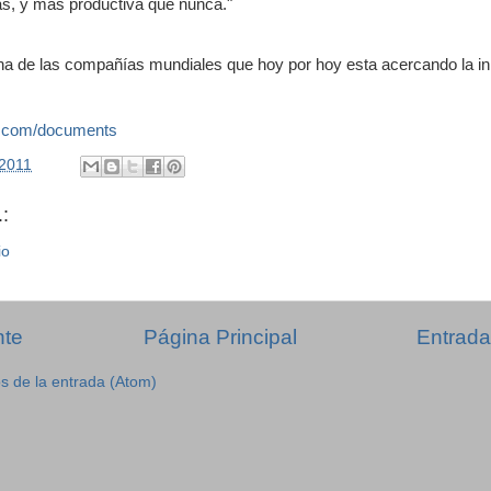
as, y más productiva que nunca."
a de las compañías mundiales que hoy por hoy esta acercando la i
.com/documents
/2011
:
io
nte
Página Principal
Entrada
s de la entrada (Atom)