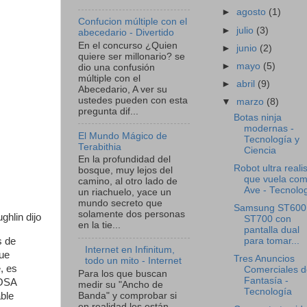
►
agosto
(1)
Confucion múltiple con el
►
julio
(3)
abecedario - Divertido
En el concurso ¿Quien
►
junio
(2)
quiere ser millonario? se
►
mayo
(5)
dio una confusión
múltiple con el
►
abril
(9)
Abecedario, A ver su
ustedes pueden con esta
▼
marzo
(8)
pregunta dif...
Botas ninja
modernas -
El Mundo Mágico de
Tecnología y
Terabithia
Ciencia
En la profundidad del
Robot ultra reali
bosque, muy lejos del
que vuela co
camino, al otro lado de
Ave - Tecnolog
un riachuelo, yace un
mundo secreto que
Samsung ST600
solamente dos personas
hlin dijo
ST700 con
en la tie...
pantalla dual
s de
para tomar...
Internet en Infinitum,
que
Tres Anuncios
todo un mito - Internet
, es
Comerciales d
Para los que buscan
Fantasía -
 OSA
medir su "Ancho de
Tecnología
ble
Banda" y comprobar si
en realidad les están