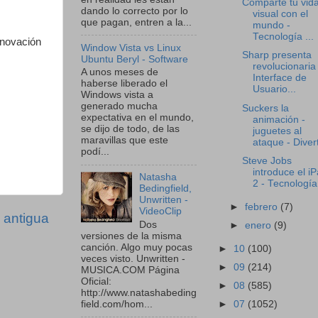
Comparte tu vid
dando lo correcto por lo
visual con el
que pagan, entren a la...
mundo -
Tecnología ...
nnovación
Window Vista vs Linux
Sharp presenta
Ubuntu Beryl - Software
revolucionaria
A unos meses de
Interface de
haberse liberado el
Usuario...
Windows vista a
generado mucha
Suckers la
expectativa en el mundo,
animación -
se dijo de todo, de las
juguetes al
maravillas que este
ataque - Diver
podí...
Steve Jobs
introduce el i
Natasha
2 - Tecnología
Bedingfield,
Unwritten -
►
febrero
(7)
VideoClip
 antigua
Dos
►
enero
(9)
versiones de la misma
canción. Algo muy pocas
►
10
(100)
veces visto. Unwritten -
►
09
(214)
MUSICA.COM Página
Oficial:
►
08
(585)
http://www.natashabeding
►
07
(1052)
field.com/hom...