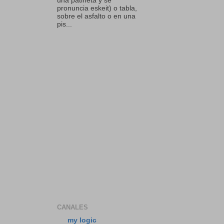
una patineta y se
pronuncia eskeit) o tabla,
sobre el asfalto o en una
pis...
CANALES
my logic