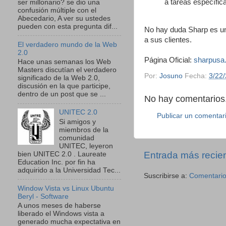
a tareas específic
ser millonario? se dio una
confusión múltiple con el
Abecedario, A ver su ustedes
pueden con esta pregunta dif...
No hay duda Sharp es un
a sus clientes.
El verdadero mundo de la Web
2.0
Página Oficial:
sharpusa
Hace unas semanas los Web
Masters discutían el verdadero
Por:
Josuno
Fecha:
3/22
significado de la Web 2.0,
discusión en la que participe,
dentro de un post que se ...
No hay comentarios.
UNITEC 2.0
Publicar un comentar
Si amigos y
miembros de la
comunidad
UNITEC, leyeron
Entrada más recie
bien UNITEC 2.0 . Laureate
Education Inc. por fin ha
adquirido a la Universidad Tec...
Suscribirse a:
Comentario
Window Vista vs Linux Ubuntu
Beryl - Software
A unos meses de haberse
liberado el Windows vista a
generado mucha expectativa en