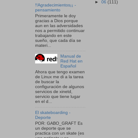
►
06
(111)
!!Agradecimientos¡¡ -
pensamiento
Primeramente le doy
gracias a Dios porque
aun en las adversidades
nos a permitido continuar
trabajando en este
sueño, que cada día se
materi...
Manual de
Red Hat en
Español
Ahora que tengo examen
de Linux me di a la tarea
de buscar la
configuración de algunos
servicios de xinetd,
servicio que tiene lugar
en el d...
El skateboarding -
Deporte
POR: GABO_GRAFT Es
un deporte que se
practica con un skate (es