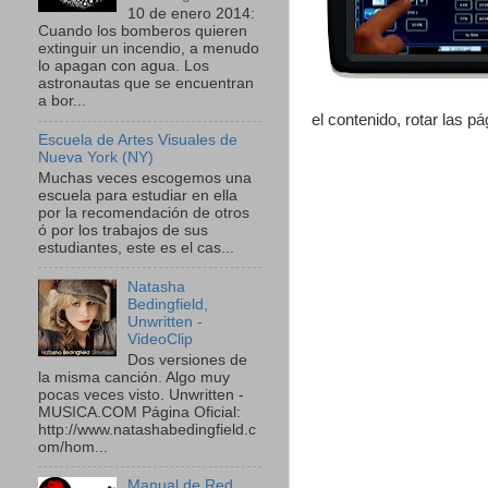
10 de enero 2014:
Cuando los bomberos quieren
extinguir un incendio, a menudo
lo apagan con agua. Los
astronautas que se encuentran
a bor...
el contenido, rotar las 
Escuela de Artes Visuales de
Nueva York (NY)
Muchas veces escogemos una
escuela para estudiar en ella
por la recomendación de otros
ó por los trabajos de sus
estudiantes, este es el cas...
Natasha
Bedingfield,
Unwritten -
VideoClip
Dos versiones de
la misma canción. Algo muy
pocas veces visto. Unwritten -
MUSICA.COM Página Oficial:
http://www.natashabedingfield.c
om/hom...
Manual de Red