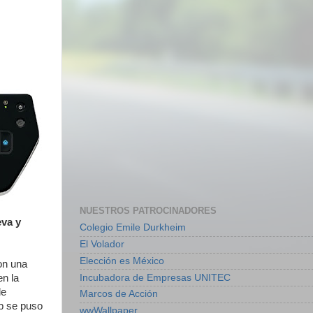
NUESTROS PATROCINADORES
eva y
Colegio Emile Durkheim
El Volador
Elección es México
on una
Incubadora de Empresas UNITEC
en la
de
Marcos de Acción
rp se puso
wwWallpaper