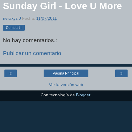
Sunday Girl - Love U More
nerakys J
Fecha:
11/07/2011
Compartir
No hay comentarios.:
Publicar un comentario
‹
›
Página Principal
Ver la versión web
Con tecnología de
Blogger
.