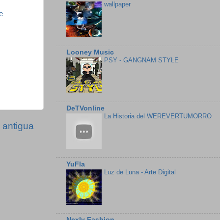
wallpaper
e
Looney Music
PSY - GANGNAM STYLE
DeTVonline
La Historia del WEREVERTUMORRO
 antigua
YuFla
Luz de Luna - Arte Digital
Nexly Fashion