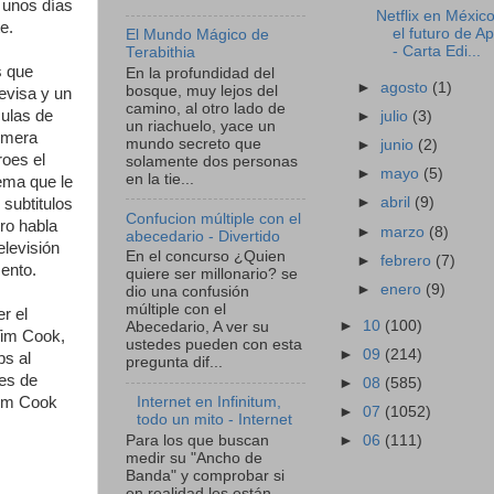
o unos días
Netflix en México
e.
el futuro de A
El Mundo Mágico de
- Carta Edi...
Terabithia
s que
En la profundidad del
►
agosto
(1)
bosque, muy lejos del
evisa y un
camino, al otro lado de
ulas de
►
julio
(3)
un riachuelo, yace un
rimera
mundo secreto que
►
junio
(2)
roes el
solamente dos personas
►
mayo
(5)
en la tie...
lema que le
►
abril
(9)
 subtitulos
Confucion múltiple con el
ro habla
►
marzo
(8)
abecedario - Divertido
elevisión
En el concurso ¿Quien
►
febrero
(7)
ento.
quiere ser millonario? se
►
enero
(9)
dio una confusión
múltiple con el
r el
►
10
(100)
Abecedario, A ver su
Tim Cook,
ustedes pueden con esta
►
09
(214)
bs al
pregunta dif...
res de
►
08
(585)
Tim Cook
Internet en Infinitum,
►
07
(1052)
todo un mito - Internet
Para los que buscan
►
06
(111)
medir su "Ancho de
Banda" y comprobar si
en realidad les están