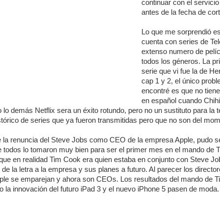
continuar con el servici
antes de la fecha de cort
Lo que me sorprendió e
cuenta con series de Tel
extenso numero de pelíc
todos los géneros. La p
serie que vi fue la de He
cap 1 y 2, el único prob
encontré es que no tiene
en español cuando Chihi
 lo demás Netflix sera un éxito rotundo, pero no un sustituto para la t
tórico de series que ya fueron transmitidas pero que no son del mom
 de la renuncia del Steve Jobs como CEO de la empresa Apple, pudo se
e todos lo tomaron muy bien para ser el primer mes en el mando de 
ue en realidad Tim Cook era quien estaba en conjunto con Steve Jo
e la letra a la empresa y sus planes a futuro. Al parecer los directo
ple se emparejan y ahora son CEOs. Los resultados del mando de 
 la innovación del futuro iPad 3 y el nuevo iPhone 5 pasen de moda.