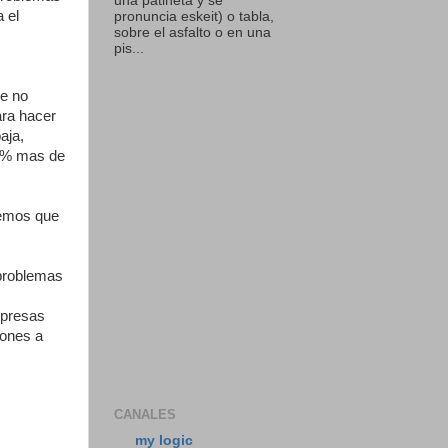
una patineta y se
 el
pronuncia eskeit) o tabla,
sobre el asfalto o en una
pis...
le no
ara hacer
aja,
40% mas de
remos que
 problemas
mpresas
iones a
CANALES
my logic