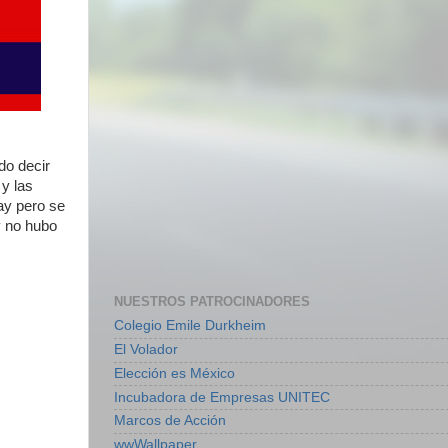
do decir
 y las
ay pero se
y no hubo
NUESTROS PATROCINADORES
Colegio Emile Durkheim
El Volador
Elección es México
Incubadora de Empresas UNITEC
Marcos de Acción
wwWallpaper