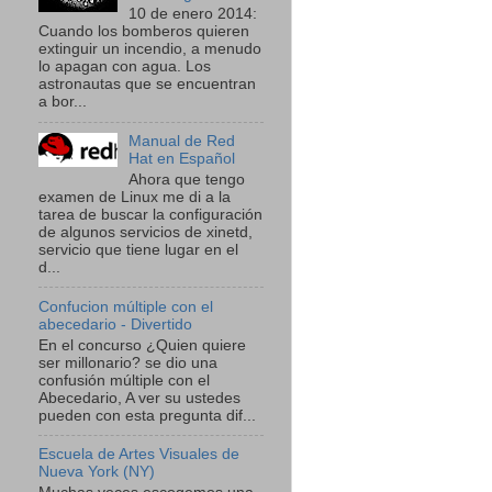
10 de enero 2014:
Cuando los bomberos quieren
extinguir un incendio, a menudo
lo apagan con agua. Los
astronautas que se encuentran
a bor...
Manual de Red
Hat en Español
Ahora que tengo
examen de Linux me di a la
tarea de buscar la configuración
de algunos servicios de xinetd,
servicio que tiene lugar en el
d...
Confucion múltiple con el
abecedario - Divertido
En el concurso ¿Quien quiere
ser millonario? se dio una
confusión múltiple con el
Abecedario, A ver su ustedes
pueden con esta pregunta dif...
Escuela de Artes Visuales de
Nueva York (NY)