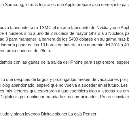
 Samsung, lo mas lógico es que Apple prepare algo semejante para
uevo fabricante sera TSMC el mismo fabricante de Nvidia y que App
de 4 nucleos sino a uno de 2 nucleos de mayor Ghz o a 3 Nucleos p
ad 3 para mantener la barrera de los $499 dolares en su gama mas b
lograría pasar de las 10 horas de batería a un aumento del 30% a 
nuevos procesadores de 28nm.
amos con las ganas de la salida del iPhone para septiembre, espe
.
ento que después de largos y prolongados meses de vacaciones por
el blog abandonado, espero que no vuelva a suceder en el futuro. Les
es mis lectores que esperaron a que escribiera algo y a todas las e
Digitalcois por continuar mandado sus comunicados, Press e invitac
udo y sigan leyendo Digitalcois.net La caja Penser