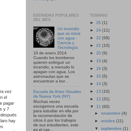
ENTRADAS POPULARES
TEMARIO
DEL MES
►
25
(1)
Un incendio
►
24
(11)
que se inicia
►
22
(58)
con agua -
Ciencia y
►
21
(10)
Tecnología
10 de enero 2014:
►
20
(9)
Cuando los bomberos
►
19
(4)
quieren extinguir un
incendio, a menudo lo
►
16
(3)
apagan con agua. Los
►
15
(5)
astronautas que se
encuentran a bor...
►
14
(3)
era vez
►
13
(10)
Escuela de Artes Visuales
de Nueva York (NY)
n el
►
12
(31)
Muchas veces
e pagar
escogemos una escuela
▼
11
(60)
s y 7
para estudiar en ella por
►
noviembre
(4)
, después
la recomendación de
otros ó por los trabajos
laro hay
►
octubre
(11)
de sus estudiantes, este
es
▼
septiembre
(1)
es el cas...