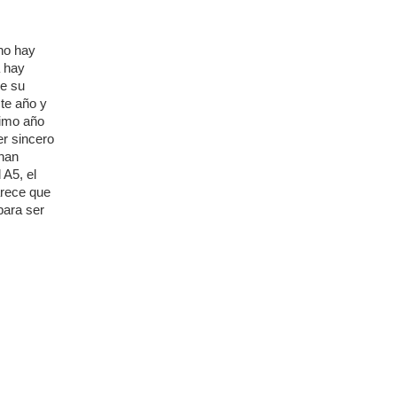
no hay
a hay
de su
te año y
ximo año
er sincero
 han
 A5, el
arece que
para ser