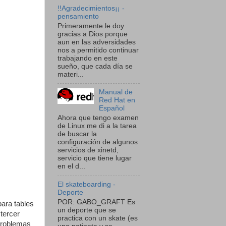
!!Agradecimientos¡¡ -
pensamiento
Primeramente le doy
gracias a Dios porque
aun en las adversidades
nos a permitido continuar
trabajando en este
sueño, que cada día se
materi...
Manual de
Red Hat en
Español
Ahora que tengo examen
de Linux me di a la tarea
de buscar la
configuración de algunos
servicios de xinetd,
servicio que tiene lugar
en el d...
El skateboarding -
Deporte
POR: GABO_GRAFT Es
ara tables
un deporte que se
tercer
practica con un skate (es
problemas