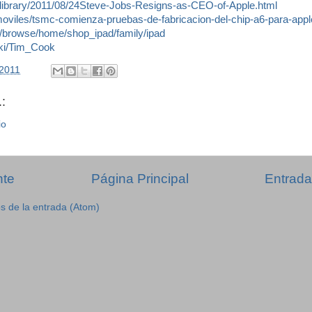
/library/2011/08/24Steve-Jobs-Resigns-as-CEO-of-Apple.html
oviles/tsmc-comienza-pruebas-de-fabricacion-del-chip-a6-para-appl
us/browse/home/shop_ipad/family/ipad
wiki/Tim_Cook
/2011
:
io
nte
Página Principal
Entrada
s de la entrada (Atom)