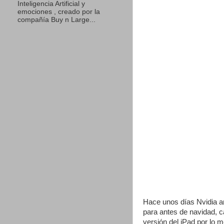
Inteligencia Artificial y
emociones , creado por la
compañía Buy n Large...
Hace unos días Nvidia a
para antes de navidad, c
versión del iPad por lo