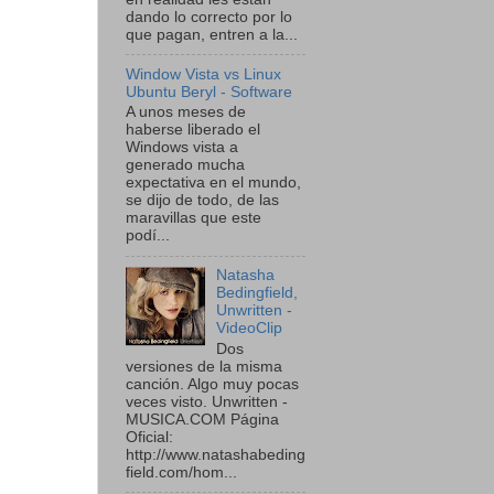
dando lo correcto por lo
que pagan, entren a la...
Window Vista vs Linux
Ubuntu Beryl - Software
A unos meses de
haberse liberado el
Windows vista a
generado mucha
expectativa en el mundo,
se dijo de todo, de las
maravillas que este
podí...
Natasha
Bedingfield,
Unwritten -
VideoClip
Dos
versiones de la misma
canción. Algo muy pocas
veces visto. Unwritten -
MUSICA.COM Página
Oficial:
http://www.natashabeding
field.com/hom...