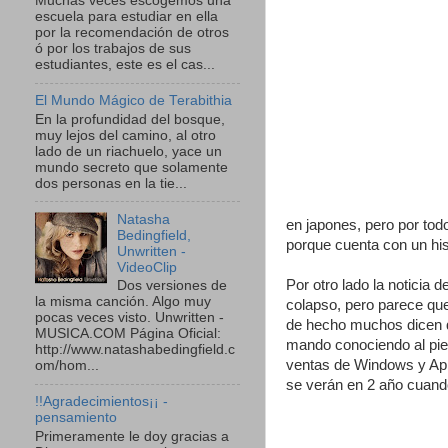
Muchas veces escogemos una
escuela para estudiar en ella
por la recomendación de otros
ó por los trabajos de sus
estudiantes, este es el cas...
El Mundo Mágico de Terabithia
En la profundidad del bosque,
muy lejos del camino, al otro
lado de un riachuelo, yace un
mundo secreto que solamente
dos personas en la tie...
Natasha
en japones, pero por todo
Bedingfield,
porque cuenta con un his
Unwritten -
VideoClip
Por otro lado la noticia
Dos versiones de
la misma canción. Algo muy
colapso, pero parece qu
pocas veces visto. Unwritten -
de hecho muchos dicen q
MUSICA.COM Página Oficial:
mando conociendo al pie d
http://www.natashabedingfield.c
ventas de Windows y Ap
om/hom...
se verán en 2 año cuando
!!Agradecimientos¡¡ -
pensamiento
Primeramente le doy gracias a