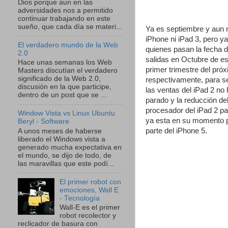
Dios porque aun en las
adversidades nos a permitido
continuar trabajando en este
sueño, que cada día se materi...
Ya es septiembre y aun 
iPhone ni iPad 3, pero y
El verdadero mundo de la Web
quienes pasan la fecha 
2.0
salidas en Octubre de es
Hace unas semanas los Web
primer trimestre del pró
Masters discutían el verdadero
significado de la Web 2.0,
respectivamente, para s
discusión en la que participe,
las ventas del iPad 2 no
dentro de un post que se ...
parado y la reducción del
procesador del iPad 2 p
Window Vista vs Linux Ubuntu
ya esta en su momento 
Beryl - Software
parte del iPhone 5.
A unos meses de haberse
liberado el Windows vista a
generado mucha expectativa en
el mundo, se dijo de todo, de
las maravillas que este podí...
El primer robot con
emociones, Wall E
- Tecnología
Wall-E es el primer
robot recolector y
reclicador de basura con