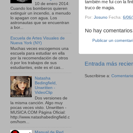
también me fui con la fin
10 de enero 2014:
truco de magia.
Cuando los bomberos quieren
extinguir un incendio, a menudo
Por:
Josuno
Fecha:
6/06
lo apagan con agua. Los
astronautas que se encuentran
a bor...
No hay comentarios.
Escuela de Artes Visuales de
Publicar un comentar
Nueva York (NY)
Muchas veces escogemos una
escuela para estudiar en ella
por la recomendación de otros
ó por los trabajos de sus
Entrada más recie
estudiantes, este es el cas...
Suscribirse a:
Comentario
Natasha
Bedingfield,
Unwritten -
VideoClip
Dos versiones de
la misma canción. Algo muy
pocas veces visto. Unwritten -
MUSICA.COM Página Oficial:
http://www.natashabedingfield.c
om/hom...
Manual de Red