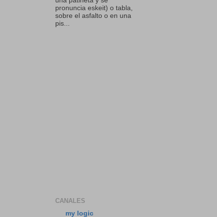
una patineta y se
pronuncia eskeit) o tabla,
sobre el asfalto o en una
pis...
CANALES
my logic