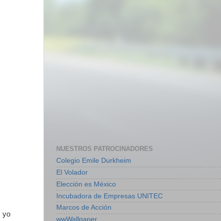
NUESTROS PATROCINADORES
Colegio Emile Durkheim
El Volador
Elección es México
Incubadora de Empresas UNITEC
Marcos de Acción
, yo
wwWallpaper