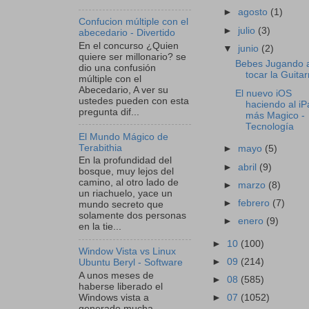
►
agosto
(1)
Confucion múltiple con el
►
julio
(3)
abecedario - Divertido
En el concurso ¿Quien
▼
junio
(2)
quiere ser millonario? se
Bebes Jugando 
dio una confusión
tocar la Guitar
múltiple con el
Abecedario, A ver su
El nuevo iOS
ustedes pueden con esta
haciendo al iP
pregunta dif...
más Magico -
Tecnología
El Mundo Mágico de
Terabithia
►
mayo
(5)
En la profundidad del
►
abril
(9)
bosque, muy lejos del
camino, al otro lado de
►
marzo
(8)
un riachuelo, yace un
►
febrero
(7)
mundo secreto que
solamente dos personas
►
enero
(9)
en la tie...
►
10
(100)
Window Vista vs Linux
►
09
(214)
Ubuntu Beryl - Software
A unos meses de
►
08
(585)
haberse liberado el
Windows vista a
►
07
(1052)
generado mucha