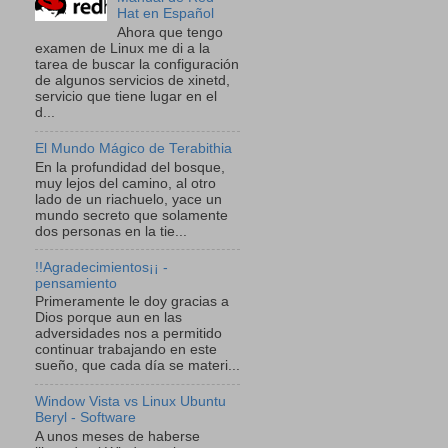
Hat en Español
Ahora que tengo
examen de Linux me di a la
tarea de buscar la configuración
de algunos servicios de xinetd,
servicio que tiene lugar en el
d...
El Mundo Mágico de Terabithia
En la profundidad del bosque,
muy lejos del camino, al otro
lado de un riachuelo, yace un
mundo secreto que solamente
dos personas en la tie...
!!Agradecimientos¡¡ -
pensamiento
Primeramente le doy gracias a
Dios porque aun en las
adversidades nos a permitido
continuar trabajando en este
sueño, que cada día se materi...
Window Vista vs Linux Ubuntu
Beryl - Software
A unos meses de haberse