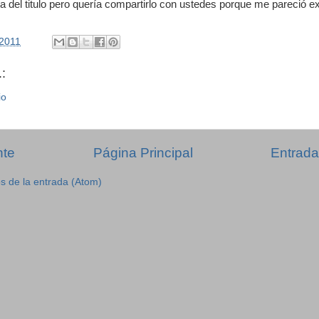
ta del titulo pero quería compartirlo con ustedes porque me pareció ex
/2011
:
io
nte
Página Principal
Entrada
s de la entrada (Atom)