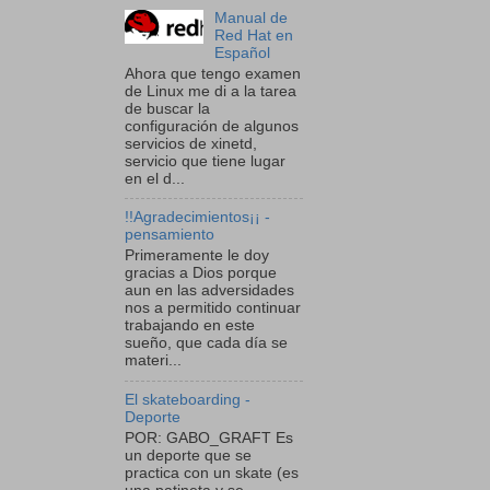
Manual de
Red Hat en
Español
Ahora que tengo examen
de Linux me di a la tarea
de buscar la
configuración de algunos
servicios de xinetd,
servicio que tiene lugar
en el d...
!!Agradecimientos¡¡ -
pensamiento
Primeramente le doy
gracias a Dios porque
aun en las adversidades
nos a permitido continuar
trabajando en este
sueño, que cada día se
materi...
El skateboarding -
Deporte
POR: GABO_GRAFT Es
un deporte que se
practica con un skate (es