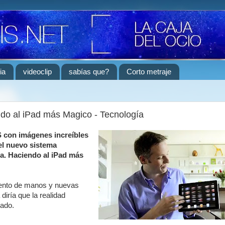
ia
videoclip
sabías que?
Corto metraje
do al iPad más Magico - Tecnología
S con imágenes increíbles
el nuevo sistema
a. Haciendo al iPad más
iento de manos y nuevas
diría que la realidad
ado.