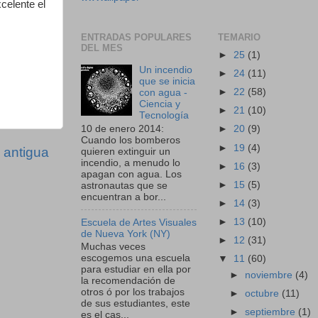
celente el
ENTRADAS POPULARES
TEMARIO
DEL MES
►
25
(1)
Un incendio
►
24
(11)
que se inicia
►
22
(58)
con agua -
Ciencia y
►
21
(10)
Tecnología
10 de enero 2014:
►
20
(9)
Cuando los bomberos
►
19
(4)
 antigua
quieren extinguir un
incendio, a menudo lo
►
16
(3)
apagan con agua. Los
►
15
(5)
astronautas que se
encuentran a bor...
►
14
(3)
►
13
(10)
Escuela de Artes Visuales
de Nueva York (NY)
►
12
(31)
Muchas veces
escogemos una escuela
▼
11
(60)
para estudiar en ella por
►
noviembre
(4)
la recomendación de
otros ó por los trabajos
►
octubre
(11)
de sus estudiantes, este
►
septiembre
(1)
es el cas...