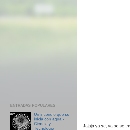
ENTRADAS POPULARES
Un incendio que se
inicia con agua -
Ciencia y
Jajaja ya se, ya se se t
Tecnología