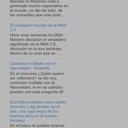
liberado el Windows vista a
generado mucha expectativa en
el mundo, se dijo de todo, de
las maravillas que este podí...
El verdadero mundo de la Web
2.0
Hace unas semanas los Web
Masters discutían el verdadero
significado de la Web 2.0,
discusión en la que participe,
dentro de un post que se ...
Confucion múltiple con el
abecedario - Divertido
En el concurso ¿Quien quiere
ser millonario? se dio una
confusión múltiple con el
Abecedario, A ver su ustedes
pueden con esta pregunta dif...
El el futuro existirá nano robots
forenses y big brother en el
aire, una caja negra de los
aviones pero en el cuerpo
humano
En el futuro el análisis forense